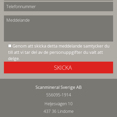
Genom att skicka detta meddelande samtycker du
till att vi tar del av de personuppgifter du valt att
delge.
SKICKA
Scanmineral Sverige AB
556095-1914
Heljesvägen 10
437 36 Lindome