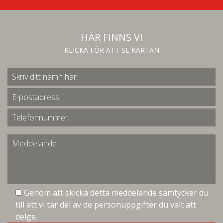
HÄR FINNS VI
KLICKA FÖR ATT SE KARTAN
Genom att skicka detta meddelande samtycker du
till att vi tar del av de personuppgifter du valt att
delge.