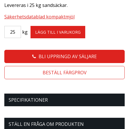
Levereras i 25 kg sandsäckar.
Säkerhetsdatablad kompaktmjöl
kg
LÄGG TILL I VARUKORG
BLI UPPRINGD AV SÄLJARE
BESTÄLL FÄRGPROV
SPECIFIKATIONER
STÄLL EN FRÅGA OM PRODUKTEN