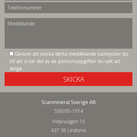
Genom att skicka detta meddelande samtycker du
till att vi tar del av de personuppgifter du valt att
delge.
SKICKA
Scanmineral Sverige AB
556095-1914
Heljesvägen 10
437 36 Lindome