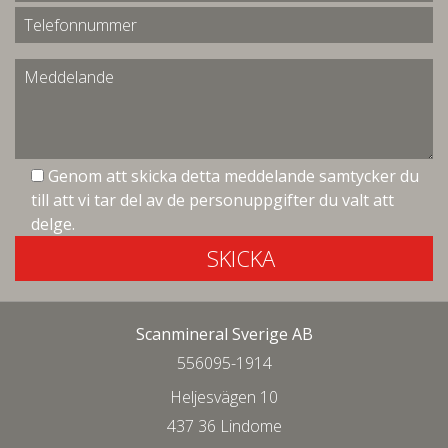
Genom att skicka detta meddelande samtycker du
till att vi tar del av de personuppgifter du valt att
delge.
SKICKA
Scanmineral Sverige AB
556095-1914
Heljesvägen 10
437 36 Lindome