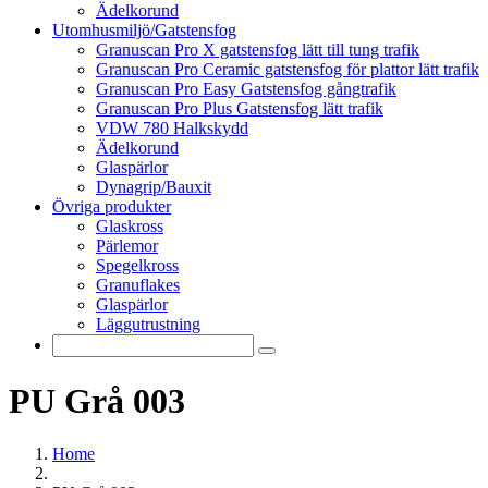
Ädelkorund
Utomhusmiljö/Gatstensfog
Granuscan Pro X gatstensfog lätt till tung trafik
Granuscan Pro Ceramic gatstensfog för plattor lätt trafik
Granuscan Pro Easy Gatstensfog gångtrafik
Granuscan Pro Plus Gatstensfog lätt trafik
VDW 780 Halkskydd
Ädelkorund
Glaspärlor
Dynagrip/Bauxit
Övriga produkter
Glaskross
Pärlemor
Spegelkross
Granuflakes
Glaspärlor
Läggutrustning
PU Grå 003
Home