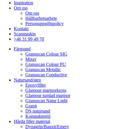
Inspiration
Om oss
Om oss
Hållbarhetsarbete
Personuppgiftspolicy
Kontakt
Scanmaskin
+46 31 99 49 70
Färgsand
Granuscan Colour SIG
Mixer
Granuscan Colour PU
Granuscan Metallic
Granuscan Conductive
Natursand/sten
Epoxyfiller
Glamour marmorkross
Glamour tumlad marmor
Granuscan Natur Light
Granit
DS natursand
Kompaktmjöl
Hårda filler material
Dynagrip/Bauxit/Emery