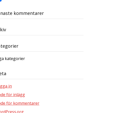
enaste kommentarer
kiv
tegorier
ga kategorier
eta
gga in
öde för inlägg
öde för kommentarer
rdPress.org