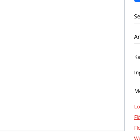
S
Ar
Ka
In
M
Lo
Fl
Fl
Wo