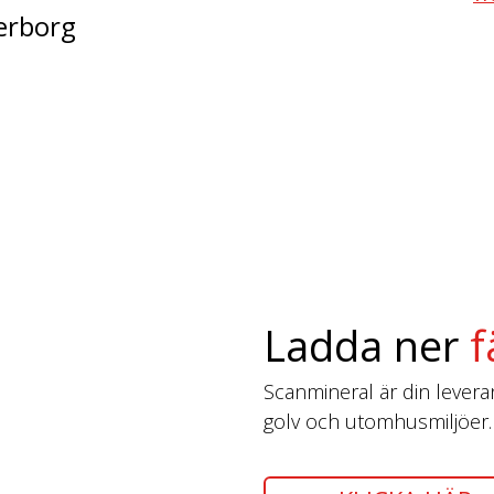
erborg
Ladda ner
f
Scanmineral är din leverantö
golv och utomhusmiljöer.