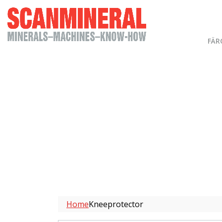
FÄR
Home
Kneeprotector