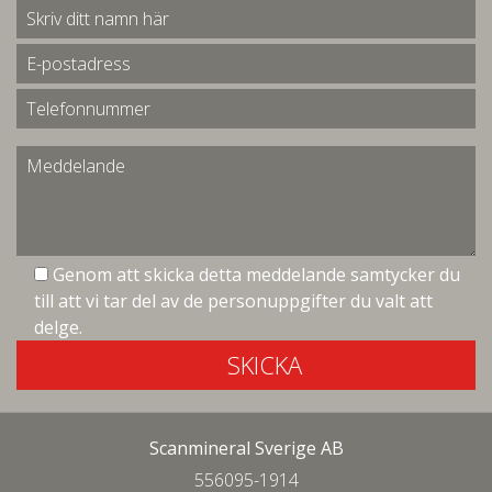
Genom att skicka detta meddelande samtycker du
till att vi tar del av de personuppgifter du valt att
delge.
SKICKA
Scanmineral Sverige AB
556095-1914