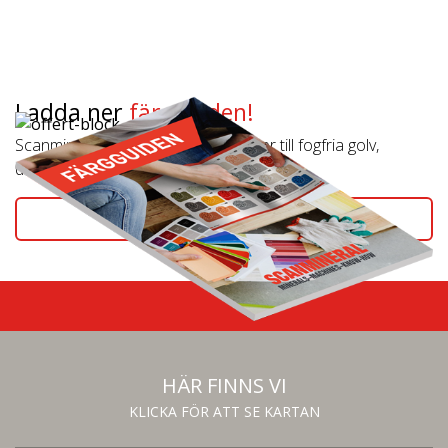
Ladda ner
färgguiden!
Scanmineral är din leverantör av filler till fogfria golv,
dekorativa golv och utomhusmiljöer.
KLICKA HÄR
HÄR FINNS VI
KLICKA FÖR ATT SE KARTAN