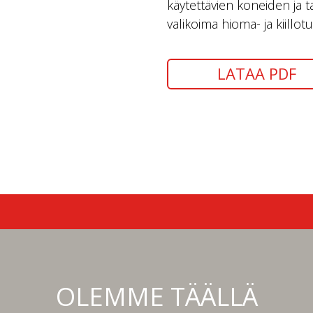
käytettävien koneiden ja ta
valikoima hioma- ja kiillo
LATAA PDF
OLEMME TÄÄLLÄ