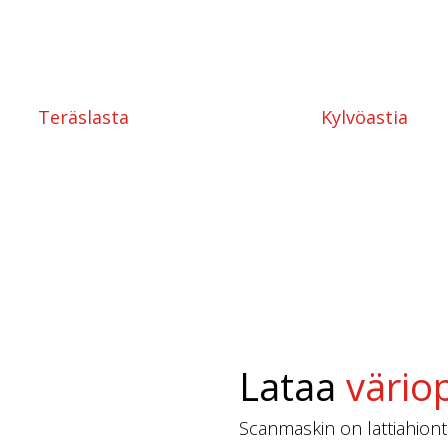
Teräslasta
Kylvöastia
Lataa
värio
Scanmaskin on lattiahionta