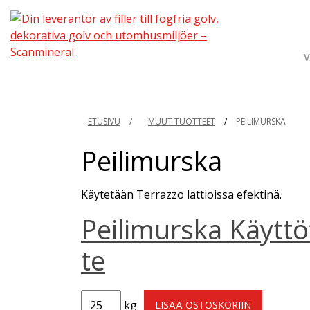
V
ETUSIVU
/
MUUT TUOTTEET
/
PEILIMURSKA
Peilimurska
Käytetään Terrazzo lattioissa efektinä.
Peilimurska Käyttö
te
kg
LISÄÄ OSTOSKORIIN