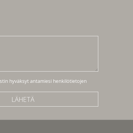
stin hyväksyt antamiesi henkilötietojen
LÄHETÄ