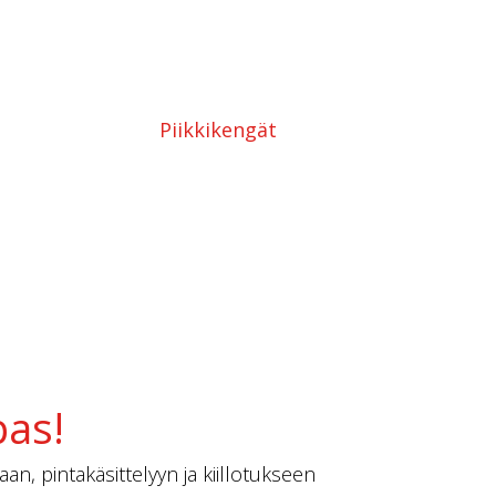
Hammaslas
Piikkikengät
h
pas!
an, pintakäsittelyyn ja kiillotukseen