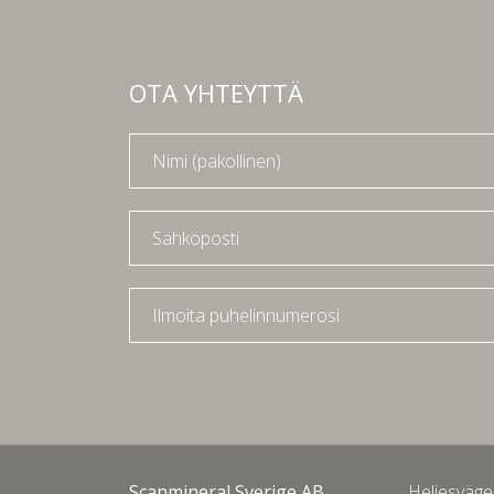
OTA YHTEYTTÄ
Scanmineral Sverige AB
Heljesväge