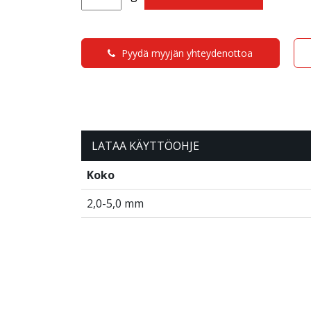
Pyydä myyjän yhteydenottoa
LATAA KÄYTTÖOHJE
Koko
2,0-5,0 mm