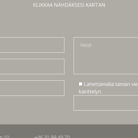
KLIKKAA NÄHDÄKSESI KARTAN
Lähettämällä tämän vie
käsittelyn.
n 10
+46 31 99 49 70