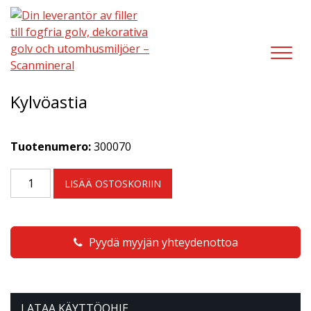
MUUT TUOTTEET
,
PINNOITUSTYÖKALUT
/
KYLVÖASTIA
Kylvöastia
Tuotenumero:
300070
LISÄÄ OSTOSKORIIN
Pyydä myyjän yhteydenottoa
LATAA KÄYTTÖOHJE