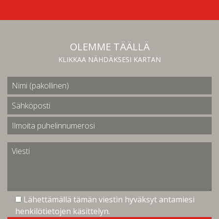
OLEMME TÄÄLLÄ
KLIKKAA NÄHDÄKSESI KARTAN
Lähettämällä tämän viestin hyväksyt antamiesi
henkilötietojen käsittelyn.